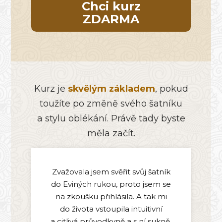
Chci kurz
ZDARMA
Kurz je
skvělým základem
, pokud
toužíte po změně svého šatníku
a stylu oblékání. Právě tady byste
měla začít.
Zvažovala jsem svěřit svůj šatník
do Eviných rukou, proto jsem se
na zkoušku přihlásila. A tak mi
do života vstoupila intuitivní
a citlivá průvodkyně a s ní sukně,