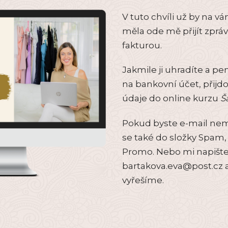
V tuto chvíli už by na v
měla ode mě přijít zpráv
fakturou.
Jakmile ji uhradíte a pe
na bankovní účet, přij
údaje do online kurzu
Š
Pokud byste e-mail nemo
se také do složky Spa
Promo. Nebo mi napište
bartakova.eva@post.cz 
vyřešíme.