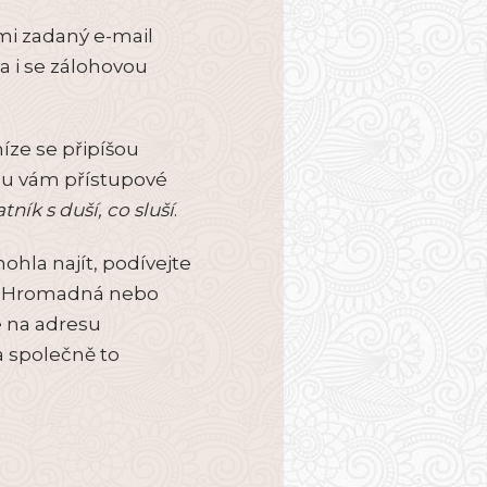
ámi zadaný e-mail
a i se zálohovou
níze se připíšou
dou vám přístupové
atník s duší, co sluší
.
hla najít, podívejte
m, Hromadná nebo
 na adresu
a společně to