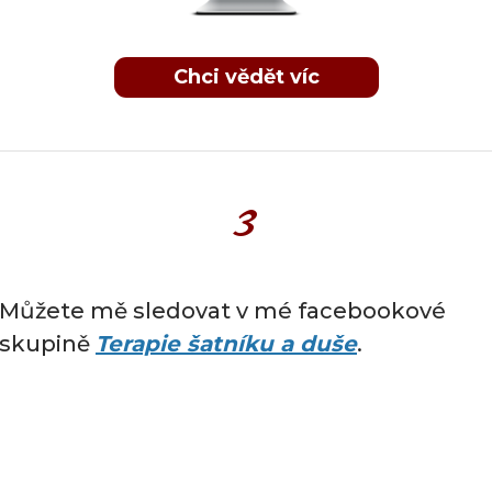
Chci vědět víc
3
Můžete mě sledovat v mé facebookové
skupině
Terapie šatníku a duše
.