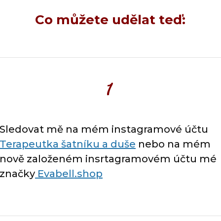
Co můžete udělat teď:
1
Sledovat mě na mém instagramové účtu
Terapeutka šatníku a duše
nebo na mém
nově založeném insrtagramovém účtu mé
značky
Evabell.shop