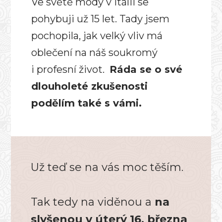
Ve světě módy v Itálii se
pohybuji už 15 let. Tady jsem
pochopila, jak velký vliv má
oblečení na náš soukromý
i profesní život.
Ráda se o své
dlouholeté zkušenosti
podělím také s vámi.
Už teď se na vás moc těším.
Tak tedy na viděnou a
na
slyšenou v úterý 16. března