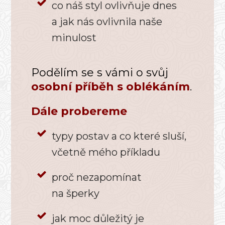
co náš styl ovlivňuje dnes
a jak nás ovlivnila naše
minulost
Podělím se s vámi o svůj
osobní příběh s oblékáním
.
Dále probereme
typy postav a co které sluší,
včetně mého příkladu
proč nezapomínat
na šperky
jak moc důležitý je