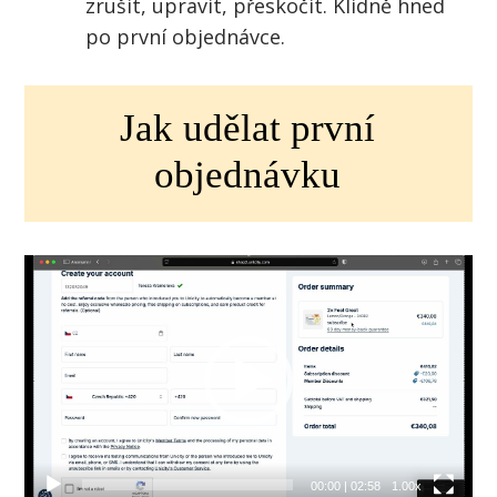
zrušit, upravit, přeskočit. Klidně hned
po první objednávce.
Jak udělat první
objednávku
Video
přehrávač
00:00
|
02:58
1.00x