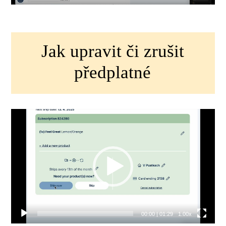
Jak upravit či zrušit
předplatné
Video
přehrávač
00:00
|
01:29
1.00x