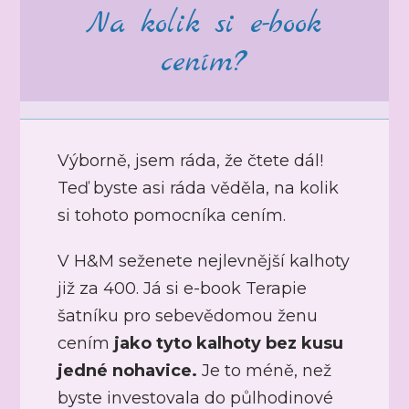
Na kolik si e-book
cením?
Výborně, jsem ráda, že č
tete d
á
l!
Te
ď byste asi rá
da v
ěděla, na kolik
si tohoto pomocníka cením.
V H&M seženete nejlevnější kalhoty
již za 400. Já si e-book Terapie
šatníku pro sebevědomou ženu
cením
jako tyto kalhoty bez kusu
jedné nohavice.
Je to méně, než
byste investovala do půlhodinové