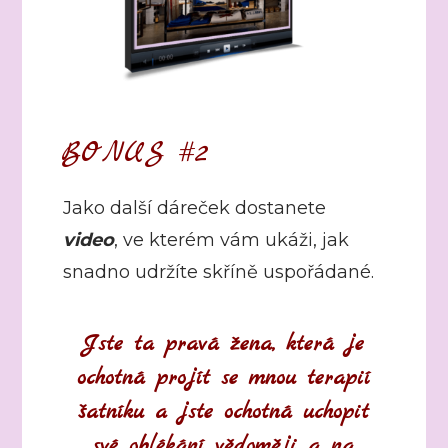
BONUS #2
Jako další dáreček dostanete
video
, ve kterém vám ukáži, jak
snadno udržíte skříně uspořádané.
Jste ta pravá žena, která je
ochotná projít se mnou terapií
šatníku a jste ochotná uchopit
své oblékání vědoměji a na