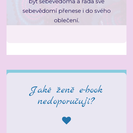
být sebevědomá a ráda své
sebevědomí přenese i do svého
oblečení.
Jaké ženě e-book
nedoporučuji?