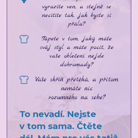
vyrazíte ven, a stejně se
necítíte tak, jak byste si
přála?
Tápete v tom, jaký máte
svůj styl a máte pocit, že
vaše oblečení nejde
dohromady?
Vaše skříň přetéká, a přitom
nemáte nic
rozumného na sebe?
To nevadí. Nejste
v tom sama. Čtěte
dál. Mám pro vás totiž