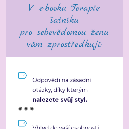
V e-booku Terapie
šatníku
pro sebevědomou ženu
vám zprostředkuji:
Odpovědi na zásadní
otázky, díky kterým
nalezete svůj styl.
✺ ✺ ✺
Vhled do vaší osobnosti