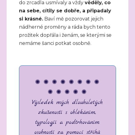
do zrcadla usmívaly a vždy
věděly, co
na sebe, cítily se dobře, a připadaly
si krásné.
Baví mě pozorovat jejich
nádherné proměny a ráda bych tento
prožitek dopřála i ženám, se kterými se
nemáme šanci potkat osobně.
✺ ✺ ✺ ✺ ✺ ✺ ✺ ✺
✺ ✺ ✺ ✺ ✺
Výsledek mých dlouholetých
zkušeností s oblékáním,
typologií a podtrhováním
osobnosti za pomoci střihů