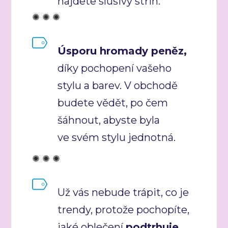
najdete slušivý střih.
✺ ✺ ✺
Úsporu hromady peněz,
díky pochopení vašeho
stylu a barev. V obchodě
budete vědět, po čem
šáhnout, abyste byla
ve svém stylu jednotná.
✺ ✺ ✺
Už vás nebude trápit, co je
trendy, protože pochopíte,
jaké oblečení
podtrhuje