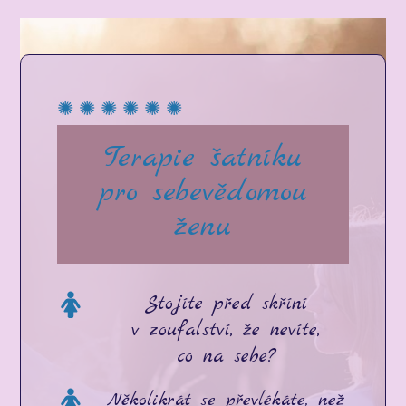
✺ ✺ ✺ ✺ ✺ ✺
Terapie šatníku
pro sebevědomou
ženu
Stojíte před skříní
v zoufalství, že nevíte,
co na sebe?
Několikrát se převlékáte, než